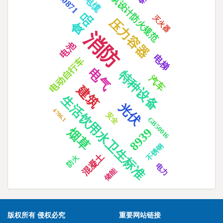
建筑设计防火规范
30871
电缆
食品
灭火器
压力容器
消防
电池
电梯
电动自行车
电气
特种设备
汽车
建筑
生活饮用水卫生标准
光伏
4706.1
安全
GB50016
烟草
8939
不锈钢
混凝土
防火
电力
储能
版权所有 侵权必究
重要网站链接