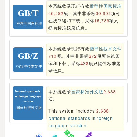
本系统收录现行有效
推荐性国家标准
GB/T
46,592
项。
其中非采标
30,803
项可
在线阅读和下载，采标
15,789
项只
推荐性国家标准
提供标准题录信息。
本系统收录现行有效
指导性技术文件
GB/Z
710
项。
其中非采标
272
项可在线阅
读和下载，采标
438
项只提供标准题
指导性技术文件
录信息。
本系统收录
国家标准外文版
2,638
National standards 
in foreign language 
项。
version
国家标准外文版
This system includes
2,638
National standards in foreign
language version
钢带