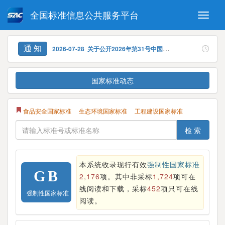
全国标准信息公共服务平台
Toggle
naviga
强制性国家标准
推荐性国家标准
2026-07-28 关于公开2026年第31号中国国家标准公告中国家标准全文的通知
通 知
国家标准外文版
指导性技术文件
(National standards in foreign
2026-07-28 关于公开2026年第30号中国国家标准公告中国家标准全文的通知
查看更多
language version)
国家标准动态
2026-07-22 关于公开2026年第28号中国国家标准公告中国家标准全文的通知
食品安全国家标准
生态环境国家标准
工程建设国家标准
2026-06-22 关于公开2026年第24号中国国家标准公告中国家标准全文的通知
检 索
2026-06-22 关于公开2026年第23号中国国家标准公告中国家标准全文的通知
本系统收录现行有效
强制性国家标准
GB
2,176
项。
其中非采标
1,724
项可在
线阅读和下载，采标
452
项只可在线
强制性国家标准
阅读。