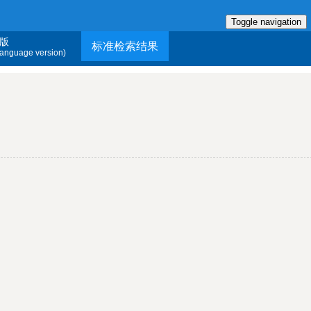
Toggle navigation
版
标准检索结果
 language version)