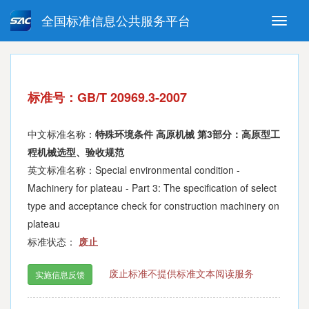
全国标准信息公共服务平台
Toggle
naviga
强制性国家标准
推荐性国家标准
国家标准外文版
指导性技术文件
标准号：GB/T 20969.3-2007
(National standards in foreign
language version)
中文标准名称：
特殊环境条件 高原机械 第3部分：高原型工
程机械选型、验收规范
英文标准名称：Special environmental condition -
Machinery for plateau - Part 3: The specification of select
type and acceptance check for construction machinery on
plateau
标准状态：
废止
废止标准不提供标准文本阅读服务
实施信息反馈