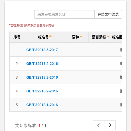
在结果中筛选
*左右滑动列表或横屏查看更多内容
序号
标准号
语种
是否采标
标准名称
类别
1
GB/T 32918.5-2017
信息安全技
推标
2
GB/T 32918.4-2016
信息安全技
推标
3
GB/T 32918.3-2016
信息安全技
推标
4
GB/T 32918.2-2016
信息安全技
推标
5
GB/T 32918.1-2016
信息安全技
推标
共
5
条标准
1
/ 1