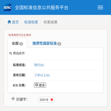
全国标准信息公共服务平台
Toggle
naviga
强制性国家标准
推荐性国家标准
首页
标准检索
检索结果
国家标准外文版
指导性技术文件
(National standards in foreign
*标准类别可左右滑动
language version)
全部
推荐性国家标准
5
5
标准检索结果
筛选条件
标准状态：
现行(5)
发布日期：
三年以上(5)
ICS 分类：
更多
关键字：
32918