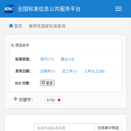
全国标准信息公共服务平台
Toggle
naviga
强制性国家标准
推荐性国家标准
首页
推荐性国家标准查询
国家标准外文版
指导性技术文件
(National standards in foreign
language version)
筛选条件
标准状态：
现行(17)
废止(13)
发布日期：
近两年(1)
近三年(1)
三年以上(29)
ICS 分类：
更多
关键字：
5750
在结果中筛选