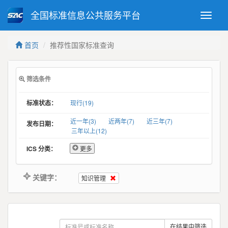
全国标准信息公共服务平台
Toggle
naviga
强制性国家标准
推荐性国家标准
首页
推荐性国家标准查询
国家标准外文版
指导性技术文件
(National standards in foreign
language version)
筛选条件
标准状态：
现行(19)
近一年(3)
近两年(7)
近三年(7)
发布日期：
三年以上(12)
ICS 分类：
更多
关键字：
知识管理
在结果中筛选