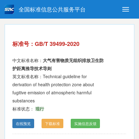
全国标准信息公共服务平台
Toggle
naviga
强制性国家标准
推荐性国家标准
国家标准外文版
指导性技术文件
标准号：GB/T 39499-2020
(National standards in foreign
language version)
中文标准名称：
大气有害物质无组织排放卫生防
护距离推导技术导则
英文标准名称：Technical guideline for
derivation of health protection zone about
fugitive emission of atmospheric harmful
substances
标准状态：
现行
在线预览
下载标准
实施信息反馈