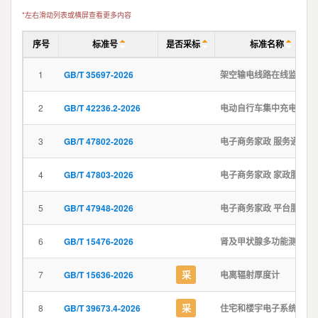
*左右滑动列表或横屏查看更多内容
序号
标准号
是否采标
标准名称
1
GB/T 35697-2026
架空输电线路在线监测装置通用技术规范
2
GB/T 42236.2-2026
电动自行车集中充电设施 第2部分：充换电服务信息交换
3
GB/T 47802-2026
电子商务家政 服务通则
4
GB/T 47803-2026
电子商务家政 家政服务人员平台入驻审核要求
5
GB/T 47948-2026
电子商务家政 平台服务质量评价指标体系
6
GB/T 15476-2026
肾及甲状腺多功能测量仪
采
7
GB/T 15636-2026
电离辐射厚度计
采
8
GB/T 39673.4-2026
住宅和楼宇电子系统（HBES）及楼宇自动化和控制系统（BACS） 第4部分：预期集成在HBES和