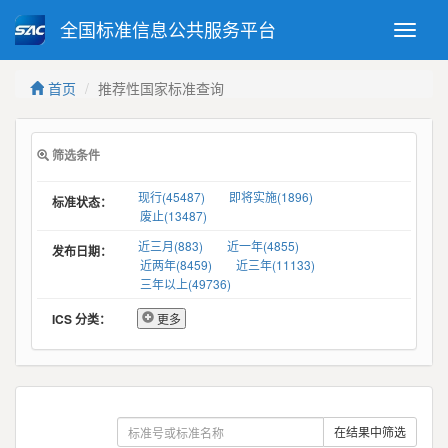
全国标准信息公共服务平台
Toggle
naviga
强制性国家标准
推荐性国家标准
首页
推荐性国家标准查询
国家标准外文版
指导性技术文件
(National standards in foreign
language version)
筛选条件
现行(45487)
即将实施(1896)
标准状态：
废止(13487)
近三月(883)
近一年(4855)
发布日期：
近两年(8459)
近三年(11133)
三年以上(49736)
ICS 分类：
更多
在结果中筛选