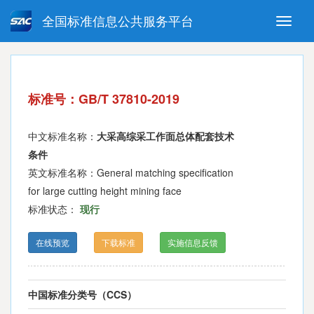
全国标准信息公共服务平台
Toggle
naviga
强制性国家标准
推荐性国家标准
国家标准外文版
指导性技术文件
标准号：GB/T 37810-2019
(National standards in foreign
language version)
中文标准名称：
大采高综采工作面总体配套技术
条件
英文标准名称：General matching specification
for large cutting height mining face
标准状态：
现行
在线预览
下载标准
实施信息反馈
中国标准分类号（CCS）