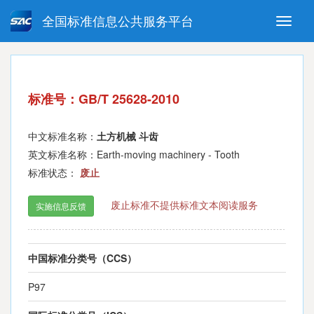
全国标准信息公共服务平台
Toggle
naviga
强制性国家标准
推荐性国家标准
国家标准外文版
指导性技术文件
标准号：GB/T 25628-2010
(National standards in foreign
language version)
中文标准名称：
土方机械 斗齿
英文标准名称：Earth-moving machinery - Tooth
标准状态：
废止
废止标准不提供标准文本阅读服务
实施信息反馈
中国标准分类号（CCS）
P97