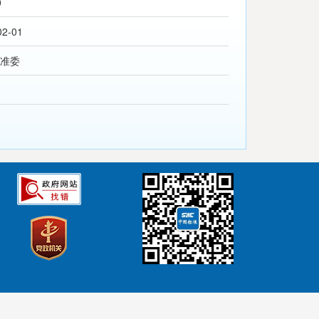
0
02-01
准委