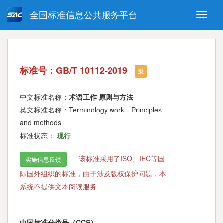
全国标准信息公共服务平台
Toggle
naviga
强制性国家标准
推荐性国家标准
国家标准外文版
指导性技术文件
标准号：GB/T 10112-2019
(National standards in foreign
采
language version)
中文标准名称：
术语工作 原则与方法
英文标准名称：Terminology work—Principles
and methods
标准状态：
现行
该标准采用了ISO、IEC等国
实施信息反馈
际国外组织的标准，由于涉及版权保护问题，本
系统不提供文本阅读服务
中国标准分类号（CCS）