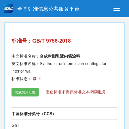
全国标准信息公共服务平台
Toggle
naviga
强制性国家标准
推荐性国家标准
国家标准外文版
指导性技术文件
标准号：GB/T 9756-2018
(National standards in foreign
language version)
中文标准名称：
合成树脂乳液内墙涂料
英文标准名称：Synthetic resin emulsion coatings for
interior wall
标准状态：
废止
废止标准不提供标准文本阅读服务
实施信息反馈
中国标准分类号（CCS）
G51