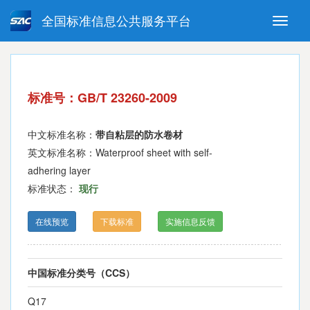
全国标准信息公共服务平台
Toggle
naviga
强制性国家标准
推荐性国家标准
国家标准外文版
指导性技术文件
标准号：GB/T 23260-2009
(National standards in foreign
language version)
中文标准名称：
带自粘层的防水卷材
英文标准名称：Waterproof sheet with self-
adhering layer
标准状态：
现行
在线预览
下载标准
实施信息反馈
中国标准分类号（CCS）
Q17