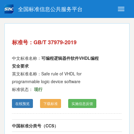
全国标准信息公共服务平台
Toggle
naviga
强制性国家标准
推荐性国家标准
国家标准外文版
指导性技术文件
标准号：GB/T 37979-2019
(National standards in foreign
language version)
中文标准名称：
可编程逻辑器件软件VHDL编程
安全要求
英文标准名称：Safe rule of VHDL for
programmable logic device software
标准状态：
现行
在线预览
下载标准
实施信息反馈
中国标准分类号（CCS）