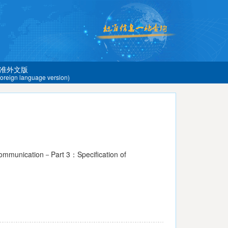
准外文版
 foreign language version)
mmunication－Part 3：Specification of