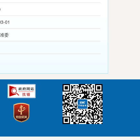
0
03-01
准委