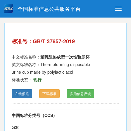
全国标准信息公共服务平台
Toggle
naviga
强制性国家标准
推荐性国家标准
国家标准外文版
指导性技术文件
标准号：GB/T 37857-2019
(National standards in foreign
language version)
中文标准名称：
聚乳酸热成型一次性验尿杯
英文标准名称：Thermoforming disposable
urine cup made by polylactic acid
标准状态：
现行
在线预览
下载标准
实施信息反馈
中国标准分类号（CCS）
G30