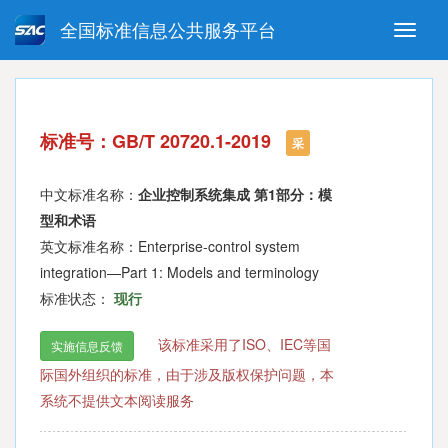
全国标准信息公共服务平台
Toggle
naviga
强制性国家标准
推荐性国家标准
国家标准外文版
指导性技术文件
标准号：GB/T 20720.1-2019
(National standards in foreign
采
language version)
中文标准名称：
企业控制系统集成 第1部分：模
型和术语
英文标准名称：Enterprise-control system
integration—Part 1: Models and terminology
标准状态：
现行
该标准采用了ISO、IEC等国
实施信息反馈
际国外组织的标准，由于涉及版权保护问题，本
系统不提供文本阅读服务