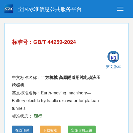
全国标准信息公共服务平台
Toggle
naviga
强制性国家标准
推荐性国家标准
国家标准外文版
指导性技术文件
标准号：GB/T 44259-2024
(National standards in foreign
language version)
EN
英文版本
中文标准名称：
土方机械 高原隧道用纯电动液压
挖掘机
英文标准名称：Earth-moving machinery—
Battery electric hydraulic excavator for plateau
tunnels
标准状态：
现行
在线预览
下载标准
实施信息反馈