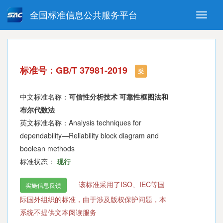
全国标准信息公共服务平台
Toggle
naviga
强制性国家标准
推荐性国家标准
国家标准外文版
指导性技术文件
标准号：GB/T 37981-2019
(National standards in foreign
采
language version)
中文标准名称：
可信性分析技术 可靠性框图法和
布尔代数法
英文标准名称：Analysis techniques for
dependability—Reliability block diagram and
boolean methods
标准状态：
现行
该标准采用了ISO、IEC等国
实施信息反馈
际国外组织的标准，由于涉及版权保护问题，本
系统不提供文本阅读服务