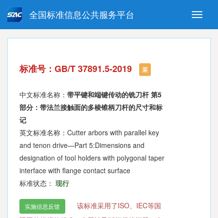
全国标准信息公共服务平台
Toggle
naviga
强制性国家标准
推荐性国家标准
国家标准外文版
指导性技术文件
标准号：GB/T 37891.5-2019
(National standards in foreign
采
language version)
中文标准名称：
带平键和端键传动的铣刀杆 第5
部分：带法兰接触面的多棱锥柄刀杆的尺寸和标
记
英文标准名称：Cutter arbors with parallel key
and tenon drive—Part 5:Dimensions and
designation of tool holders with polygonal taper
interface with flange contact surface
标准状态：
现行
该标准采用了ISO、IEC等国
实施信息反馈