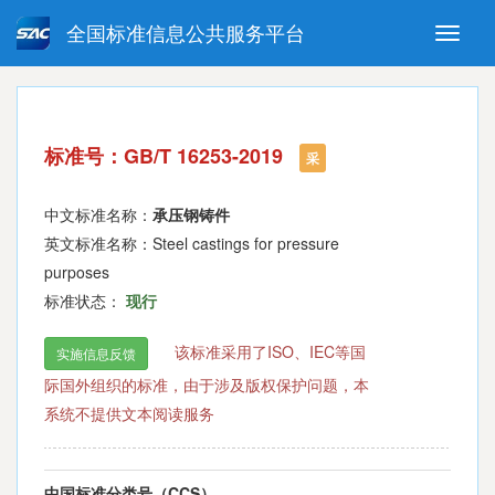
全国标准信息公共服务平台
Toggle
naviga
强制性国家标准
推荐性国家标准
国家标准外文版
指导性技术文件
标准号：GB/T 16253-2019
(National standards in foreign
采
language version)
中文标准名称：
承压钢铸件
英文标准名称：Steel castings for pressure
purposes
标准状态：
现行
该标准采用了ISO、IEC等国
实施信息反馈
际国外组织的标准，由于涉及版权保护问题，本
系统不提供文本阅读服务
中国标准分类号（CCS）