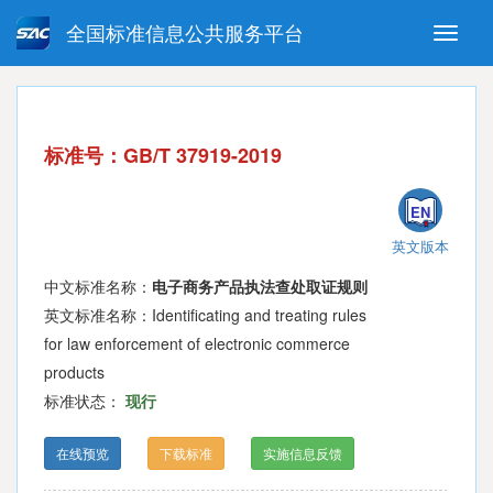
全国标准信息公共服务平台
Toggle
naviga
强制性国家标准
推荐性国家标准
国家标准外文版
指导性技术文件
标准号：GB/T 37919-2019
(National standards in foreign
language version)
EN
英文版本
中文标准名称：
电子商务产品执法查处取证规则
英文标准名称：Identificating and treating rules
for law enforcement of electronic commerce
products
标准状态：
现行
在线预览
下载标准
实施信息反馈