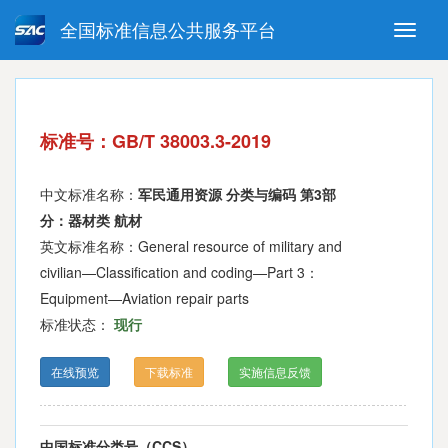
全国标准信息公共服务平台
Toggle
naviga
强制性国家标准
推荐性国家标准
国家标准外文版
指导性技术文件
标准号：GB/T 38003.3-2019
(National standards in foreign
language version)
中文标准名称：
军民通用资源 分类与编码 第3部
分：器材类 航材
英文标准名称：General resource of military and
civilian—Classification and coding—Part 3：
Equipment—Aviation repair parts
标准状态：
现行
在线预览
下载标准
实施信息反馈
中国标准分类号（CCS）