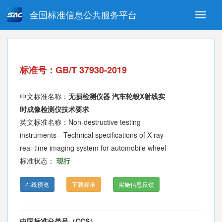
全国标准信息公共服务平台
Toggle
naviga
强制性国家标准
推荐性国家标准
国家标准外文版
指导性技术文件
标准号：GB/T 37930-2019
(National standards in foreign
language version)
中文标准名称：
无损检测仪器 汽车轮毂X射线实
时成像检测仪技术要求
英文标准名称：Non-destructive testing
instruments—Technical specifications of X-ray
real-time imaging system for automobile wheel
标准状态：
现行
在线预览
下载标准
实施信息反馈
中国标准分类号（CCS）