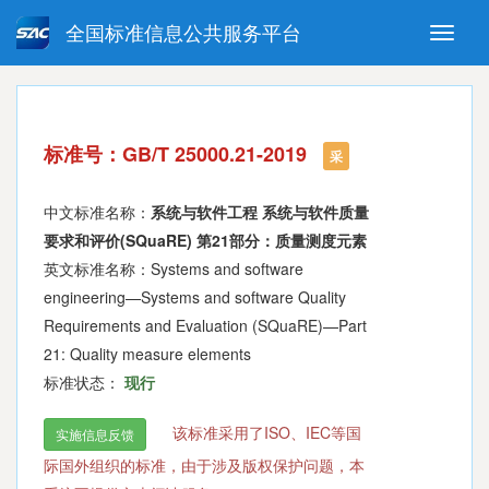
全国标准信息公共服务平台
Toggle
naviga
强制性国家标准
推荐性国家标准
国家标准外文版
指导性技术文件
标准号：GB/T 25000.21-2019
(National standards in foreign
采
language version)
中文标准名称：
系统与软件工程 系统与软件质量
要求和评价(SQuaRE) 第21部分：质量测度元素
英文标准名称：Systems and software
engineering—Systems and software Quality
Requirements and Evaluation (SQuaRE)—Part
21: Quality measure elements
标准状态：
现行
该标准采用了ISO、IEC等国
实施信息反馈
际国外组织的标准，由于涉及版权保护问题，本