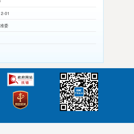
0
12-01
准委