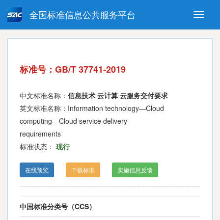
全国标准信息公共服务平台
Toggle
naviga
强制性国家标准
推荐性国家标准
国家标准外文版
指导性技术文件
标准号：GB/T 37741-2019
(National standards in foreign
language version)
中文标准名称：
信息技术 云计算 云服务交付要求
英文标准名称：Information technology—Cloud
computing—Cloud service delivery
requirements
标准状态：
现行
在线预览
下载标准
实施信息反馈
中国标准分类号（CCS）