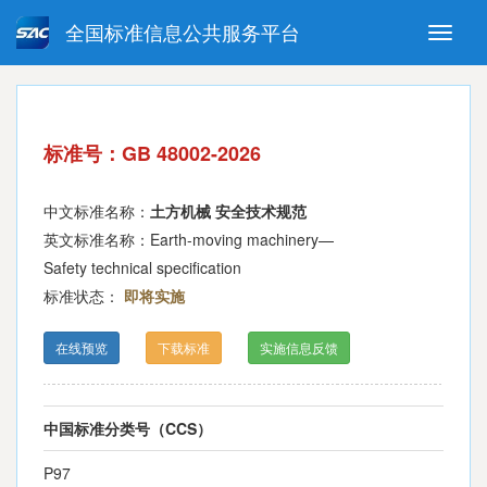
全国标准信息公共服务平台
Toggle
naviga
强制性国家标准
推荐性国家标准
国家标准外文版
指导性技术文件
标准号：GB 48002-2026
(National standards in foreign
language version)
中文标准名称：
土方机械 安全技术规范
英文标准名称：Earth-moving machinery—
Safety technical specification
标准状态：
即将实施
在线预览
下载标准
实施信息反馈
中国标准分类号（CCS）
P97