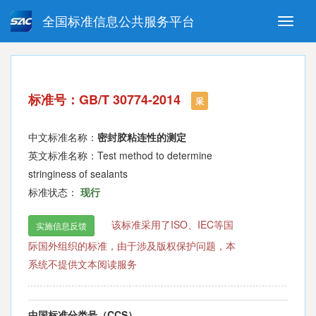
全国标准信息公共服务平台
Toggle
naviga
强制性国家标准
推荐性国家标准
国家标准外文版
指导性技术文件
标准号：GB/T 30774-2014
(National standards in foreign
采
language version)
中文标准名称：
密封胶粘连性的测定
英文标准名称：Test method to determine
stringiness of sealants
标准状态：
现行
该标准采用了ISO、IEC等国
实施信息反馈
际国外组织的标准，由于涉及版权保护问题，本
系统不提供文本阅读服务
中国标准分类号（CCS）