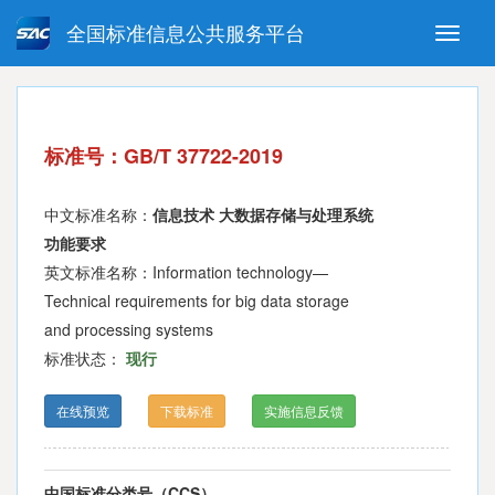
全国标准信息公共服务平台
Toggle
naviga
强制性国家标准
推荐性国家标准
国家标准外文版
指导性技术文件
标准号：GB/T 37722-2019
(National standards in foreign
language version)
中文标准名称：
信息技术 大数据存储与处理系统
功能要求
英文标准名称：Information technology—
Technical requirements for big data storage
and processing systems
标准状态：
现行
在线预览
下载标准
实施信息反馈
中国标准分类号（CCS）