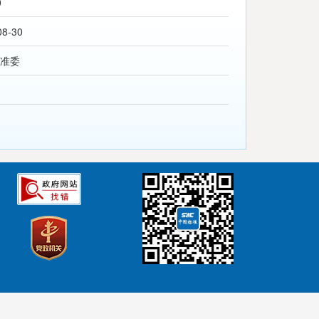
0
08-30
准委