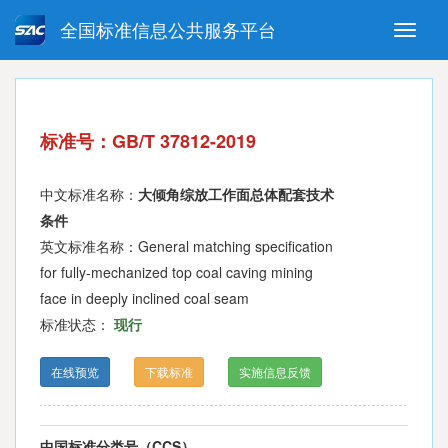
全国标准信息公共服务平台
Toggle
naviga
强制性国家标准
推荐性国家标准
国家标准外文版
指导性技术文件
标准号：GB/T 37812-2019
(National standards in foreign
language version)
中文标准名称：
大倾角综放工作面总体配套技术
条件
英文标准名称：General matching specification
for fully-mechanized top coal caving mining
face in deeply inclined coal seam
标准状态：
现行
在线预览
下载标准
实施信息反馈
中国标准分类号（CCS）