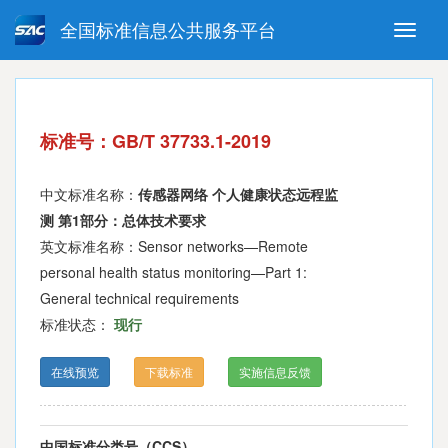
全国标准信息公共服务平台
Toggle
naviga
强制性国家标准
推荐性国家标准
国家标准外文版
指导性技术文件
标准号：GB/T 37733.1-2019
(National standards in foreign
language version)
中文标准名称：
传感器网络 个人健康状态远程监
测 第1部分：总体技术要求
英文标准名称：Sensor networks—Remote
personal health status monitoring—Part 1:
General technical requirements
标准状态：
现行
在线预览
下载标准
实施信息反馈
中国标准分类号（CCS）