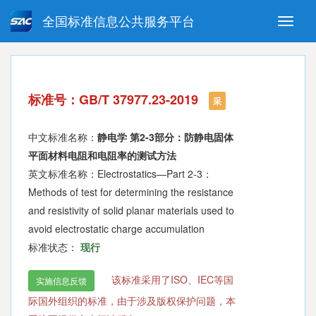
全国标准信息公共服务平台
Toggle
naviga
强制性国家标准
推荐性国家标准
国家标准外文版
指导性技术文件
标准号：GB/T 37977.23-2019
(National standards in foreign
采
language version)
中文标准名称：
静电学 第2-3部分：防静电固体
平面材料电阻和电阻率的测试方法
英文标准名称：Electrostatics—Part 2-3：
Methods of test for determining the resistance
and resistivity of solid planar materials used to
avoid electrostatic charge accumulation
标准状态：
现行
该标准采用了ISO、IEC等国
实施信息反馈
际国外组织的标准，由于涉及版权保护问题，本