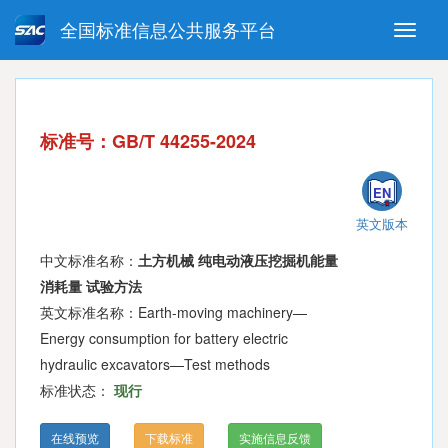
全国标准信息公共服务平台
Toggle
naviga
强制性国家标准
推荐性国家标准
国家标准外文版
指导性技术文件
标准号：GB/T 44255-2024
(National standards in foreign
language version)
EN
英文版本
中文标准名称：
土方机械 纯电动液压挖掘机能量
消耗量 试验方法
英文标准名称：Earth-moving machinery—
Energy consumption for battery electric
hydraulic excavators—Test methods
标准状态：
现行
在线预览
下载标准
实施信息反馈