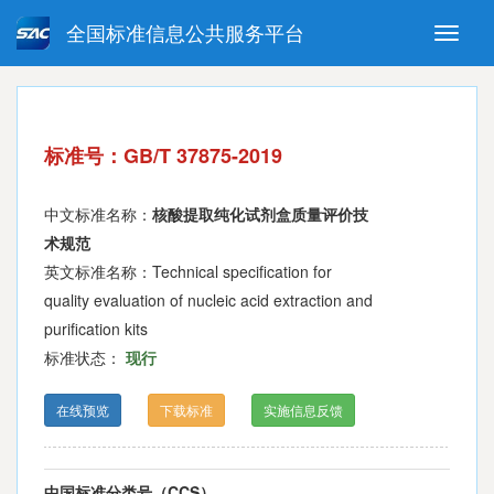
全国标准信息公共服务平台
Toggle
naviga
强制性国家标准
推荐性国家标准
国家标准外文版
指导性技术文件
标准号：GB/T 37875-2019
(National standards in foreign
language version)
中文标准名称：
核酸提取纯化试剂盒质量评价技
术规范
英文标准名称：Technical specification for
quality evaluation of nucleic acid extraction and
purification kits
标准状态：
现行
在线预览
下载标准
实施信息反馈
中国标准分类号（CCS）