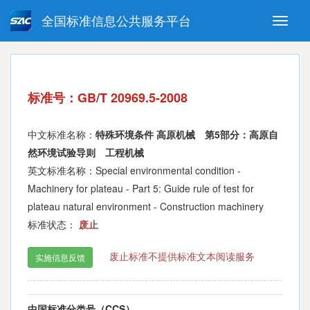
全国标准信息公共服务平台
Toggle
naviga
强制性国家标准
推荐性国家标准
国家标准外文版
指导性技术文件
标准号：GB/T 20969.5-2008
(National standards in foreign
language version)
中文标准名称：
特殊环境条件 高原机械 第5部分：高原自
然环境试验导则 工程机械
英文标准名称：Special environmental condition -
Machinery for plateau - Part 5: Guide rule of test for
plateau natural environment - Construction machinery
标准状态：
废止
废止标准不提供标准文本阅读服务
实施信息反馈
中国标准分类号（CCS）