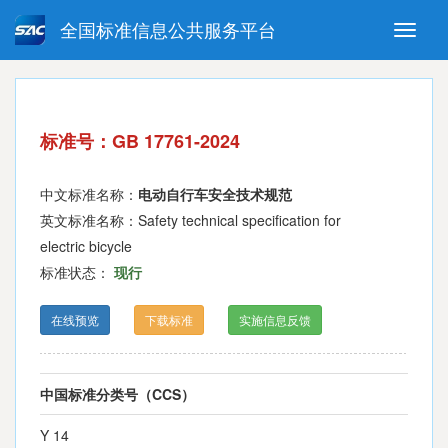
全国标准信息公共服务平台
Toggle
naviga
强制性国家标准
推荐性国家标准
国家标准外文版
指导性技术文件
标准号：GB 17761-2024
(National standards in foreign
language version)
中文标准名称：
电动自行车安全技术规范
英文标准名称：Safety technical specification for
electric bicycle
标准状态：
现行
在线预览
下载标准
实施信息反馈
中国标准分类号（CCS）
Y 14