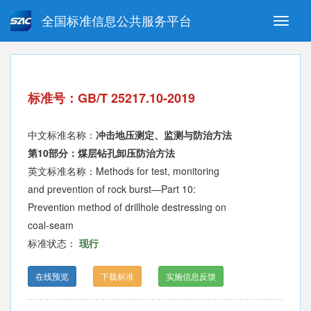
全国标准信息公共服务平台
Toggle
naviga
强制性国家标准
推荐性国家标准
国家标准外文版
指导性技术文件
标准号：GB/T 25217.10-2019
(National standards in foreign
language version)
中文标准名称：
冲击地压测定、监测与防治方法
第10部分：煤层钻孔卸压防治方法
英文标准名称：Methods for test, monitoring
and prevention of rock burst—Part 10:
Prevention method of drillhole destressing on
coal-seam
标准状态：
现行
在线预览
下载标准
实施信息反馈