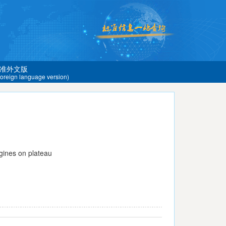
准外文版
 foreign language version)
gines on plateau