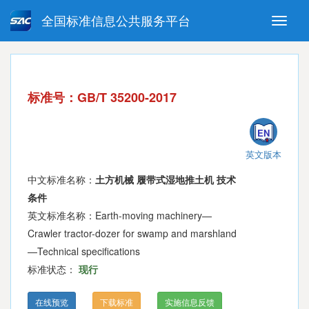
全国标准信息公共服务平台
Toggle
naviga
强制性国家标准
推荐性国家标准
国家标准外文版
指导性技术文件
标准号：GB/T 35200-2017
(National standards in foreign
language version)
EN
英文版本
中文标准名称：
土方机械 履带式湿地推土机 技术
条件
英文标准名称：Earth-moving machinery—
Crawler tractor-dozer for swamp and marshland
—Technical specifications
标准状态：
现行
在线预览
下载标准
实施信息反馈