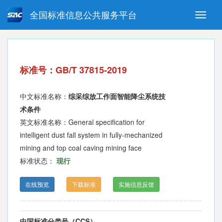
全国标准信息公共服务平台
Toggle
naviga
强制性国家标准
推荐性国家标准
国家标准外文版
指导性技术文件
标准号：GB/T 37815-2019
(National standards in foreign
language version)
中文标准名称：
综采综放工作面智能降尘系统技
术条件
英文标准名称：General specification for
intelligent dust fall system in fully-mechanized
mining and top coal caving mining face
标准状态：
现行
在线预览
下载标准
实施信息反馈
中国标准分类号（CCS）