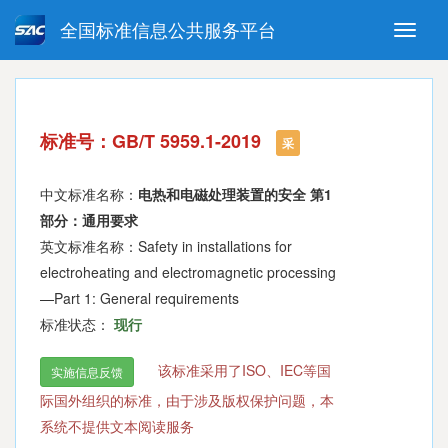
全国标准信息公共服务平台
Toggle
naviga
强制性国家标准
推荐性国家标准
国家标准外文版
指导性技术文件
标准号：GB/T 5959.1-2019
(National standards in foreign
采
language version)
中文标准名称：
电热和电磁处理装置的安全 第1
部分：通用要求
英文标准名称：Safety in installations for
electroheating and electromagnetic processing
—Part 1: General requirements
标准状态：
现行
该标准采用了ISO、IEC等国
实施信息反馈
际国外组织的标准，由于涉及版权保护问题，本
系统不提供文本阅读服务