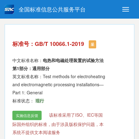
全国标准信息公共服务平台
Toggle
naviga
强制性国家标准
推荐性国家标准
国家标准外文版
指导性技术文件
标准号：GB/T 10066.1-2019
(National standards in foreign
采
language version)
中文标准名称：
电热和电磁处理装置的试验方法
第1部分：通用部分
英文标准名称：Test methods for electroheating
and electromagnetic processing installations—
Part 1: General
标准状态：
现行
该标准采用了ISO、IEC等国
实施信息反馈
际国外组织的标准，由于涉及版权保护问题，本
系统不提供文本阅读服务