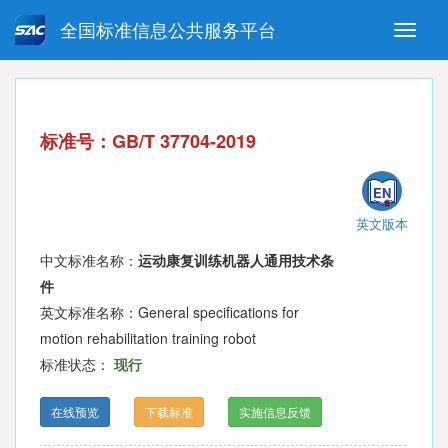
全国标准信息公共服务平台
Toggle
naviga
强制性国家标准
推荐性国家标准
国家标准外文版
指导性技术文件
标准号：GB/T 37704-2019
(National standards in foreign
language version)
EN
英文版本
中文标准名称：
运动康复训练机器人通用技术条
件
英文标准名称：General specifications for
motion rehabilitation training robot
标准状态：
现行
在线预览
下载标准
实施信息反馈