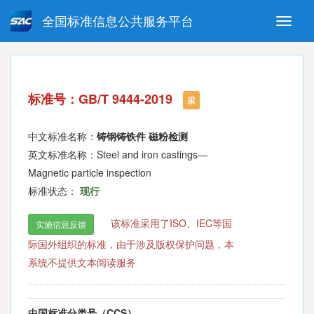
全国标准信息公共服务平台
Toggle
naviga
强制性国家标准
推荐性国家标准
国家标准外文版
指导性技术文件
标准号：GB/T 9444-2019
(National standards in foreign
采
language version)
中文标准名称：
铸钢铸铁件 磁粉检测
英文标准名称：Steel and iron castings—
Magnetic particle inspection
标准状态：
现行
该标准采用了ISO、IEC等国
实施信息反馈
际国外组织的标准，由于涉及版权保护问题，本
系统不提供文本阅读服务
中国标准分类号（CCS）