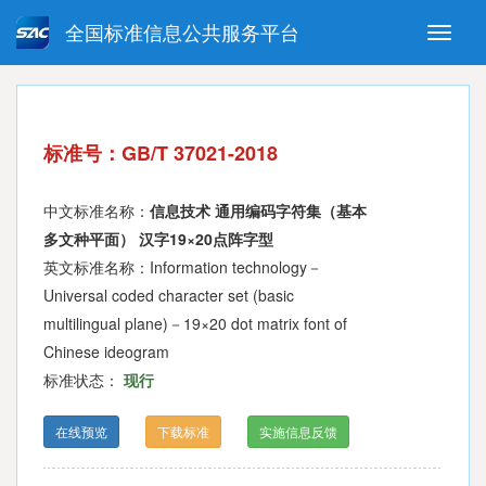
全国标准信息公共服务平台
Toggle
naviga
强制性国家标准
推荐性国家标准
国家标准外文版
指导性技术文件
标准号：GB/T 37021-2018
(National standards in foreign
language version)
中文标准名称：
信息技术 通用编码字符集（基本
多文种平面） 汉字19×20点阵字型
英文标准名称：Information technology－
Universal coded character set (basic
multilingual plane)－19×20 dot matrix font of
Chinese ideogram
标准状态：
现行
在线预览
下载标准
实施信息反馈