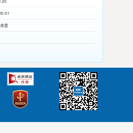
0.20
05-01
准委