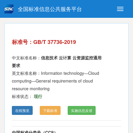
全国标准信息公共服务平台
Toggle
naviga
强制性国家标准
推荐性国家标准
国家标准外文版
指导性技术文件
标准号：GB/T 37736-2019
(National standards in foreign
language version)
中文标准名称：
信息技术 云计算 云资源监控通用
要求
英文标准名称：Information technology—Cloud
computing—General requirements of cloud
resource monitoring
标准状态：
现行
在线预览
下载标准
实施信息反馈
中国标准分类号（CCS）